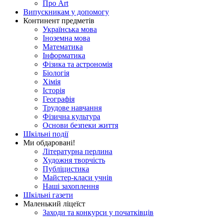
Про Art
Випускникам у допомогу
Континент предметів
Українська мова
Іноземна мова
Математика
Інформатика
Фізика та астрономія
Біологія
Хімія
Історія
Географія
Трудове навчання
Фізична культура
Основи безпеки життя
Шкільні події
Ми обдаровані!
Літературна перлина
Художня творчість
Публіцистика
Майстер-класи учнів
Наші захоплення
Шкільні газети
Маленький ліцеїст
Заходи та конкурси у початківців