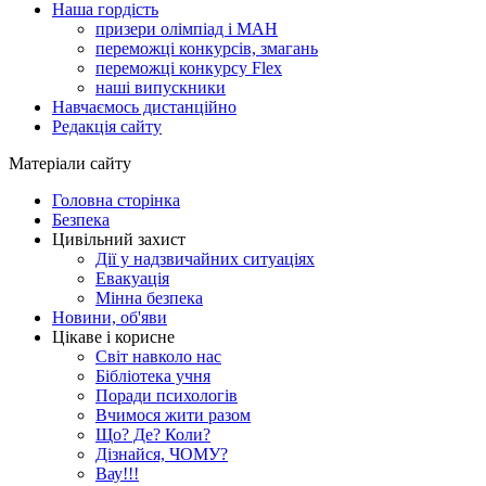
Наша гордість
призери олімпіад і МАН
переможці конкурсів, змагань
переможці конкурсу Flex
наші випускники
Навчаємось дистанційно
Редакція сайту
Матеріали сайту
Головна сторінка
Безпека
Цивільний захист
Дії у надзвичайних ситуаціях
Евакуація
Мінна безпека
Новини, об'яви
Цікаве і корисне
Світ навколо нас
Бібліотека учня
Поради психологів
Вчимося жити разом
Що? Де? Коли?
Дізнайся, ЧОМУ?
Вау!!!