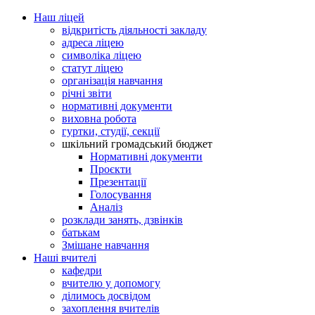
Наш ліцей
відкритість діяльності закладу
адреса ліцею
символіка ліцею
статут ліцею
організація навчання
річні звіти
нормативні документи
виховна робота
гуртки, студії, секції
шкільний громадський бюджет
Нормативні документи
Проєкти
Презентації
Голосування
Аналіз
розклади занять, дзвінків
батькам
Змішане навчання
Наші вчителі
кафедри
вчителю у допомогу
ділимось досвідом
захоплення вчителів