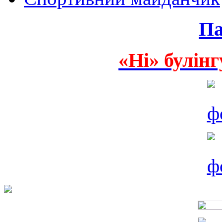
Па
«Ні» булінг