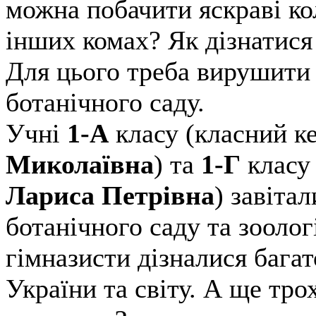
можна побачити яскраві кол
інших комах? Як дізнатися 
Для цього треба вирушити 
ботанічного саду.
Учні
1-А
класу (класний к
Миколаївна
) та
1-Г
класу
Лариса Петрівна
) завіта
ботанічного саду та зооло
гімназисти дізналися багат
України та світу. А ще тр