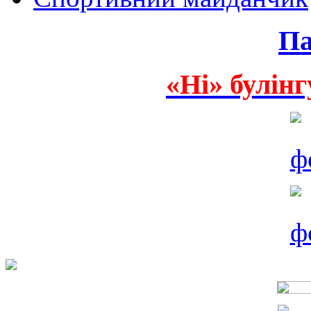
Па
«Ні» булінг