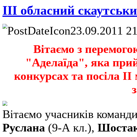
ІІІ обласний скаутськ
23.09.2011 2
Вітаємо з перемого
"Аделаїда", яка при
конкурсах та посіла ІІ
з
Вітаємо учасників команди,
Руслана
(9-А кл.),
Шостак