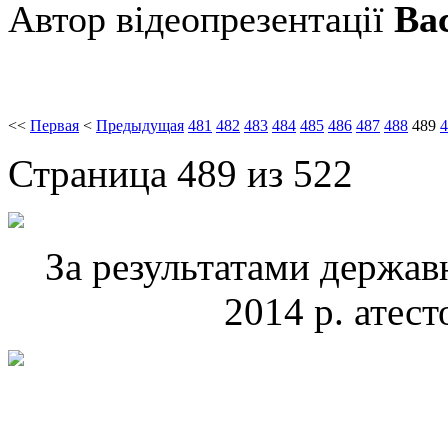
Автор відеопрезентації
Ва
<<
Первая
<
Предыдущая
481
482
483
484
485
486
487
488
489
4
Страница 489 из 522
За результатами державн
2014 р. атес