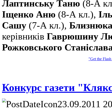
Лаптинську Таню
(8-А кл
Іщенко Аню
(8-А кл.),
Іл
Сашу
(7-А кл.),
Близнюка
керівників
Гаврюшину Лю
Рожковського Станіслав
"Get the Flash
Конкурс газети "Кляк
23.09.2011 2