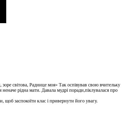
, зоре світова, Раднице моя» Так оспівував свою вчительку
неначе рідна мати. Давала мудрі поради,піклувалася про
, щоб заспокоїти клас і привернути його увагу.