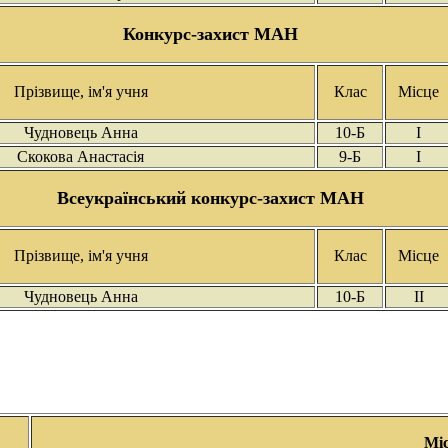
Конкурс-захист МАН
Прізвище, ім'я учня
Клас
Місце
Чудновець Анна
10-Б
І
Скокова Анастасія
9-Б
І
Всеукраїнський конкурс
-захист МАН
Прізвище, ім'я учня
Клас
Місце
Чудновець Анна
10-Б
ІІ
Мі