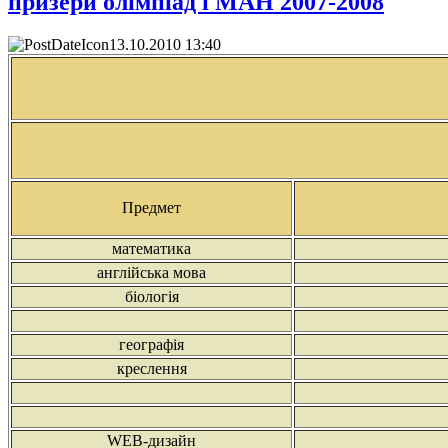
призери олімпіад і МАН 2007-2008
13.10.2010 13:40
Предмет
математика
англійська мова
біологія
географія
креслення
WEB
-
дизайн