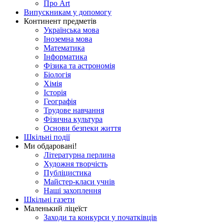
Про Art
Випускникам у допомогу
Континент предметів
Українська мова
Іноземна мова
Математика
Інформатика
Фізика та астрономія
Біологія
Хімія
Історія
Географія
Трудове навчання
Фізична культура
Основи безпеки життя
Шкільні події
Ми обдаровані!
Літературна перлина
Художня творчість
Публіцистика
Майстер-класи учнів
Наші захоплення
Шкільні газети
Маленький ліцеїст
Заходи та конкурси у початківців