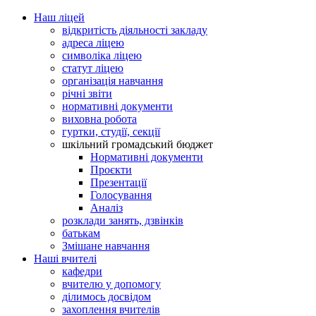
Наш ліцей
відкритість діяльності закладу
адреса ліцею
символіка ліцею
статут ліцею
організація навчання
річні звіти
нормативні документи
виховна робота
гуртки, студії, секції
шкільний громадський бюджет
Нормативні документи
Проєкти
Презентації
Голосування
Аналіз
розклади занять, дзвінків
батькам
Змішане навчання
Наші вчителі
кафедри
вчителю у допомогу
ділимось досвідом
захоплення вчителів