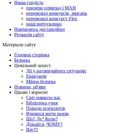
Наша гордість
призери олімпіад і МАН
переможці конкурсів, змагань
переможці конкурсу Flex
наші випускники
Навчаємось дистанційно
Редакція сайту
Матеріали сайту
Головна сторінка
Безпека
Цивільний захист
Дії у надзвичайних ситуаціях
Евакуація
Мінна безпека
Новини, об'яви
Цікаве і корисне
Світ навколо нас
Бібліотека учня
Поради психологів
Вчимося жити разом
Що? Де? Коли?
Дізнайся, ЧОМУ?
Вау!!!