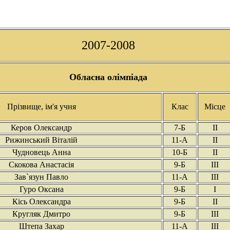
2007-2008
Обласна олімпіада
Прізвище, ім'я учня
Клас
Місце
Керов Олександр
7-Б
ІІ
Рижинський Віталій
11-А
ІІ
Чудновець Анна
10-Б
ІІ
Скокова Анастасія
9-Б
ІІІ
Зав`язун Павло
11-А
ІІІ
Гуро Оксана
9-Б
І
Кісь Олександра
9-Б
ІІ
Кругляк Дмитро
9-Б
ІІІ
Штепа Захар
11-А
ІІІ