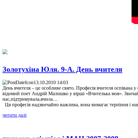
Золотухіна Юля. 9-А. День вчителя
13.10.2010 14:03
День вчителя – це особливе свято. Професія вчителя оспівана у
відомий поет Андрій Малишко у вірші «Вчителька моя». Звичай
нас,підтримувала,вчила…
Ця професія надзвичайно важлива, вона вимагає терпіння і нап
читати далі