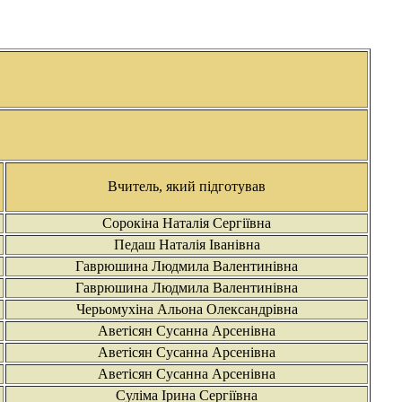
Вчитель, який підготував
Сорокіна Наталія Сергіївна
Педаш Наталія Іванівна
Гаврюшина Людмила Валентинівна
Гаврюшина Людмила Валентинівна
Черьомухіна Альона Олександрівна
Аветісян Сусанна Арсенівна
Аветісян Сусанна Арсенівна
Аветісян Сусанна Арсенівна
Суліма Ірина Сергіївна