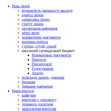
Наш ліцей
відкритість діяльності закладу
адреса ліцею
символіка ліцею
статут ліцею
організація навчання
річні звіти
нормативні документи
виховна робота
гуртки, студії, секції
шкільний громадський бюджет
Нормативні документи
Проєкти
Презентації
Голосування
Аналіз
розклади занять, дзвінків
батькам
Змішане навчання
Наші вчителі
кафедри
вчителю у допомогу
ділимось досвідом
захоплення вчителів