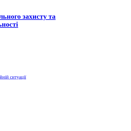
льного захисту та
ьності
йній ситуації