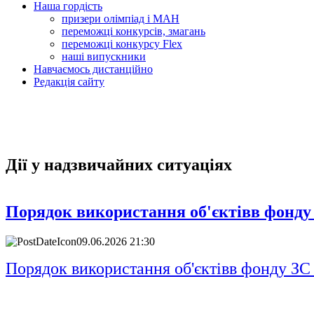
Наша гордість
призери олімпіад і МАН
переможці конкурсів, змагань
переможці конкурсу Flex
наші випускники
Навчаємось дистанційно
Редакція сайту
Дії у надзвичайних ситуаціях
Порядок використання об'єктівв фонду 
09.06.2026 21:30
Порядок використання об'єктівв фонду ЗС 