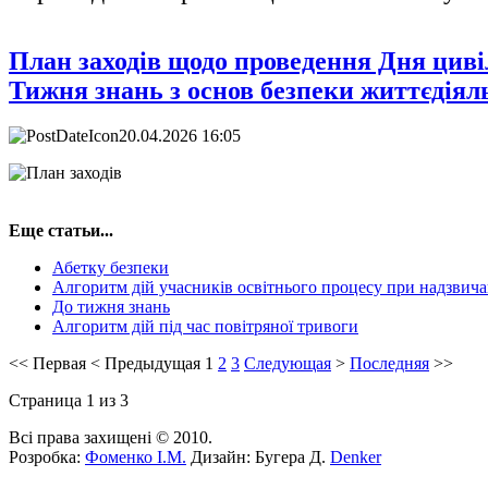
План заходів щодо проведення Дня циві
Тижня знань з основ безпеки життєдіял
20.04.2026 16:05
Еще статьи...
Абетку безпеки
Алгоритм дій учасників освітнього процесу при надзвича
До тижня знань
Алгоритм дій під час повітряної тривоги
<<
Первая
<
Предыдущая
1
2
3
Следующая
>
Последняя
>>
Страница 1 из 3
Всі права захищені © 2010.
Розробка:
Фоменко І.М.
Дизайн: Бугера Д.
Denker