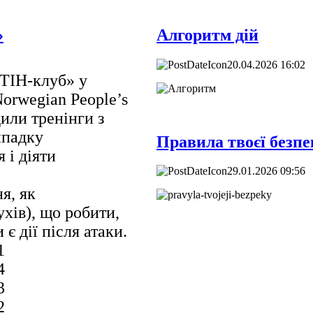
»
Алгоритм дій
20.04.2026 16:02
ТІН-клуб» у
orwegian People’s
или тренінги з
ипадку
Правила твоєї безп
 і діяти
29.01.2026 09:56
я, як
хів), що робити,
 є дії після атаки
.