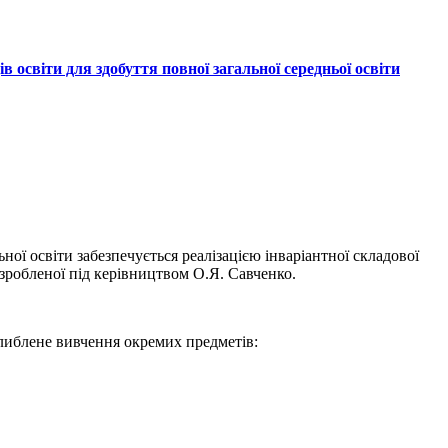
освіти для здобуття повної загальної середньої освіти
ної освіти забезпечується реалізацією інваріантної складової
озробленої під керівництвом О.Я. Савченко.
оглиблене вивчення окремих предметів: