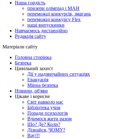
Наша гордість
призери олімпіад і МАН
переможці конкурсів, змагань
переможці конкурсу Flex
наші випускники
Навчаємось дистанційно
Редакція сайту
Матеріали сайту
Головна сторінка
Безпека
Цивільний захист
Дії у надзвичайних ситуаціях
Евакуація
Мінна безпека
Новини, об'яви
Цікаве і корисне
Світ навколо нас
Бібліотека учня
Поради психологів
Вчимося жити разом
Що? Де? Коли?
Дізнайся, ЧОМУ?
Вау!!!