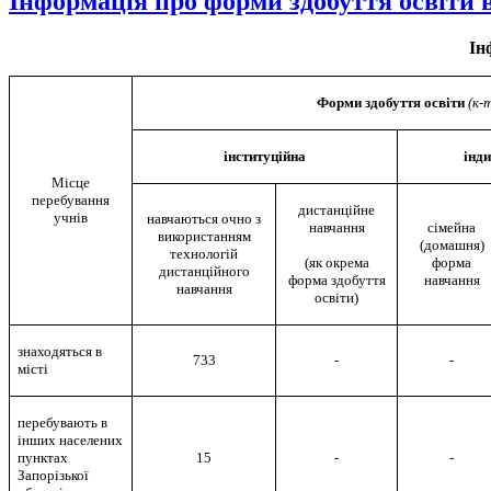
Інформація про форми здобуття освіти в
Ін
Форми здобуття освіти
(к-
інституційна
інд
Місце
перебування
дистанційне
учнів
навчаються очно з
навчання
сімейна
використанням
(домашня)
технологій
(
як окрема
форма
дистанційного
форма здобуття
навчання
навчання
освіти)
знаходяться в
733
-
-
місті
перебувають в
інших населених
пунктах
15
-
-
Запорізької