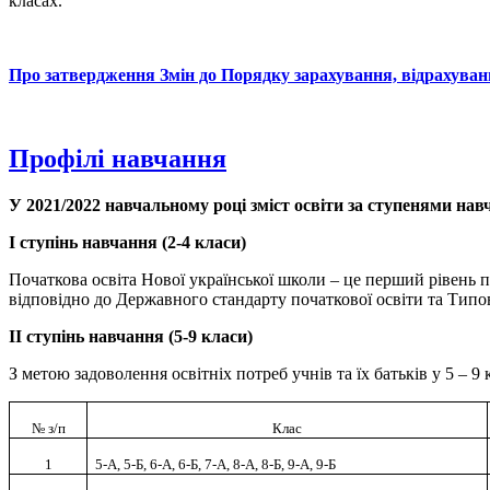
класах.
Про затвердження Змін до Порядку зарахування, відрахування
Профілі навчання
У 2021/2022 навчальному році зміст освіти за ступенями на
І ступінь навчання (2-4 класи)
Початкова освіта Нової української школи – це перший рівень по
відповідно до Державного стандарту початкової освіти та Типово
ІІ ступінь навчання (5-9 класи)
З метою задоволення освітніх потреб учнів та їх батьків у 5 –
№ з/п
Клас
1
5-А, 5-Б, 6-А, 6-Б, 7-А, 8-А, 8-Б, 9-А, 9-Б