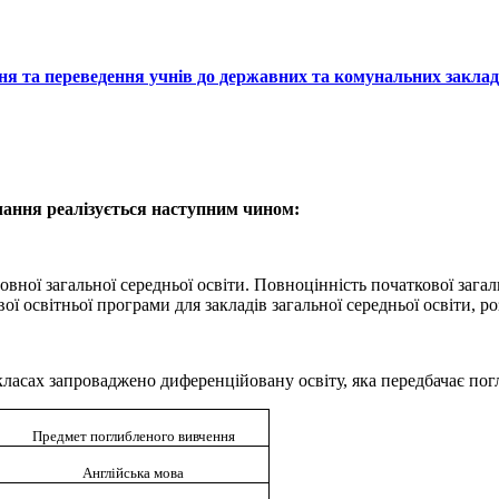
 та переведення учнів до державних та комунальних закладів 
вчання реалізується наступним чином:
вної загальної середньої освіти. Повноцінність початкової загаль
ї освітньої програми для закладів загальної середньої освіти, р
 9 класах запроваджено диференційовану освіту, яка передбачає п
Предмет поглибленого вивчення
Англійська мова