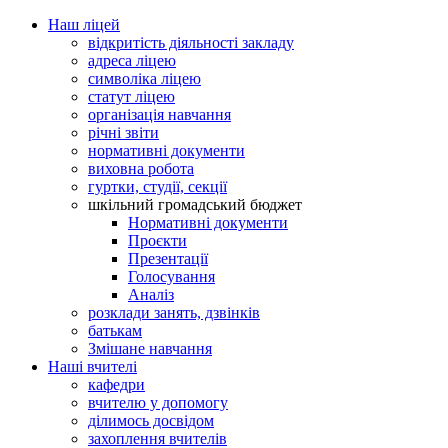
Наш ліцей
відкритість діяльності закладу
адреса ліцею
символіка ліцею
статут ліцею
організація навчання
річні звіти
нормативні документи
виховна робота
гуртки, студії, секції
шкільний громадський бюджет
Нормативні документи
Проєкти
Презентації
Голосування
Аналіз
розклади занять, дзвінків
батькам
Змішане навчання
Наші вчителі
кафедри
вчителю у допомогу
ділимось досвідом
захоплення вчителів