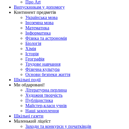
Про Art
Випускникам у допомогу
Континент предметів
Українська мова
Іноземна мова
Математика
Інформатика
Фізика та астрономія
Біологія
Хімія
Історія
Географія
Трудове навчання
Фізична культура
Основи безпеки життя
Шкільні події
Ми обдаровані!
Літературна перлина
Художня творчість
Публіцистика
Майстер-класи учнів
Наші захоплення
Шкільні газети
Маленький ліцеїст
Заходи та конкурси у початківців