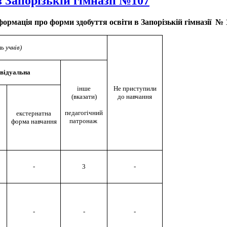
 Запорізькій гімназії №107
формація про форми здобуття освіти в Запорізькій гімназії № 
ть учнів)
ивідуальна
інше
Не приступили
(вказати)
до навчання
педагогічний
екстернатна
патронаж
форма навчання
-
3
-
-
-
-