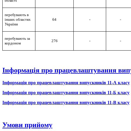
області
перебувають в
інших областях
64
-
-
України
перебувають за
276
-
-
кордоном
Інформація про працевлаштування випус
Інформація про працевлаштування випускників 11-А класу
Інформація про працевлаштування випускників 11-Б класу
Інформація про працевлаштування випускників 11-В класу
Умови прийому