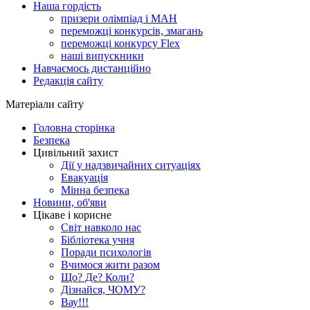
Наша гордість
призери олімпіад і МАН
переможці конкурсів, змагань
переможці конкурсу Flex
наші випускники
Навчаємось дистанційно
Редакція сайту
Матеріали сайту
Головна сторінка
Безпека
Цивільний захист
Дії у надзвичайних ситуаціях
Евакуація
Мінна безпека
Новини, об'яви
Цікаве і корисне
Світ навколо нас
Бібліотека учня
Поради психологів
Вчимося жити разом
Що? Де? Коли?
Дізнайся, ЧОМУ?
Вау!!!