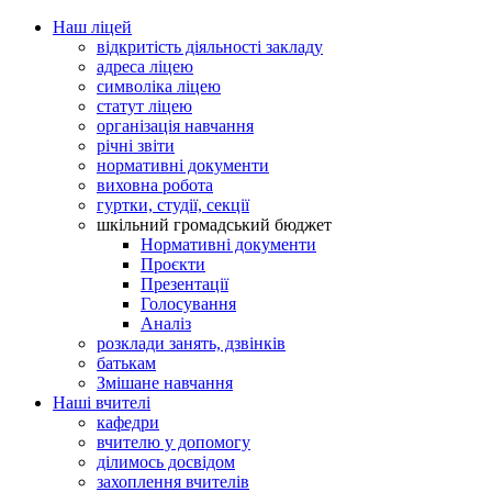
Наш ліцей
відкритість діяльності закладу
адреса ліцею
символіка ліцею
статут ліцею
організація навчання
річні звіти
нормативні документи
виховна робота
гуртки, студії, секції
шкільний громадський бюджет
Нормативні документи
Проєкти
Презентації
Голосування
Аналіз
розклади занять, дзвінків
батькам
Змішане навчання
Наші вчителі
кафедри
вчителю у допомогу
ділимось досвідом
захоплення вчителів