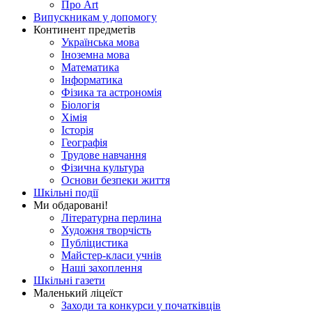
Про Art
Випускникам у допомогу
Континент предметів
Українська мова
Іноземна мова
Математика
Інформатика
Фізика та астрономія
Біологія
Хімія
Історія
Географія
Трудове навчання
Фізична культура
Основи безпеки життя
Шкільні події
Ми обдаровані!
Літературна перлина
Художня творчість
Публіцистика
Майстер-класи учнів
Наші захоплення
Шкільні газети
Маленький ліцеїст
Заходи та конкурси у початківців