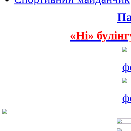
Па
«Ні» булінг