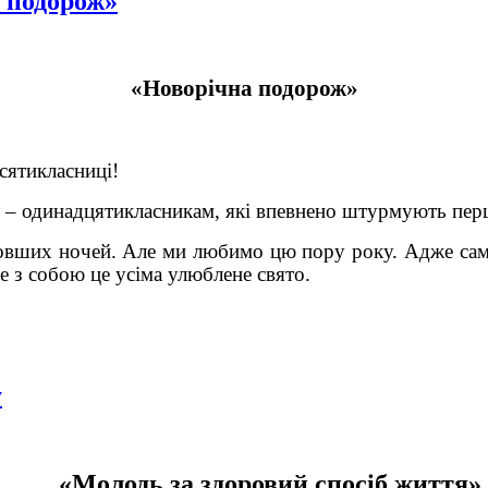
а подорож»
«Новорічна подорож»
сятикласниці!
 – одинадцятикласникам,
які впевнено штурмують перш
довших ночей. Але ми любимо цю пору року. Адже саме
се з собою це усіма улюблене свято.
у
«Молодь за здоровий спосіб життя»