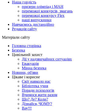
Наша гордість
призери олімпіад і МАН
переможці конкурсів, змагань
переможці конкурсу Flex
наші випускники
Навчаємось дистанційно
Редакція сайту
Матеріали сайту
Головна сторінка
Безпека
Цивільний захист
Дії у надзвичайних ситуаціях
Евакуація
Мінна безпека
Новини, об'яви
Цікаве і корисне
Світ навколо нас
Бібліотека учня
Поради психологів
Вчимося жити разом
Що? Де? Коли?
Дізнайся, ЧОМУ?
Вау!!!