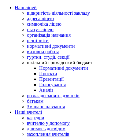
Наш ліцей
відкритість діяльності закладу
адреса ліцею
символіка ліцею
статут ліцею
організація навчання
річні звіти
нормативні документи
виховна робота
гуртки, студії, секції
шкільний громадський бюджет
Нормативні документи
Проєкти
Презентації
Голосування
Аналіз
розклади занять, дзвінків
батькам
Змішане навчання
Наші вчителі
кафедри
вчителю у допомогу
ділимось досвідом
захоплення вчителів