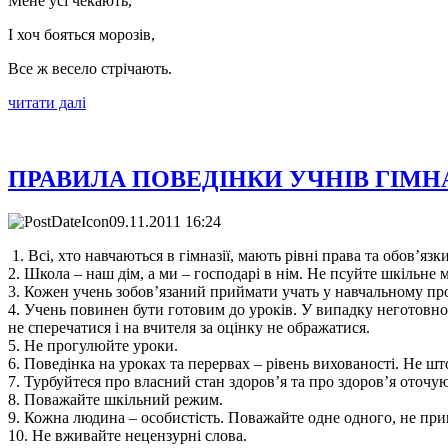
Мене усі чекають,
І хоч бояться морозів,
Все ж весело стрічають.
читати далі
ПРАВИЛА ПОВЕДІНКИ УЧНІВ ГІМНАЗ
09.11.2011 16:24
1. Всі, хто навчаються в гімназії, мають рівні права та обов’язки
2. Школа – наш дім, а ми – господарі в нім. Не псуйте шкільне 
3. Кожен учень зобов’язаний приймати учать у навчальному проце
4. Учень повинен бути готовим до уроків. У випадку неготовнос
не сперечатися і на вчителя за оцінку не ображатися.
5. Не прогулюйте уроки.
6. Поведінка на уроках та перервах – рівень вихованості. Не што
7. Турбуйтеся про власний стан здоров’я та про здоров’я оточу
8. Поважайте шкільний режим.
9. Кожна людина – особистість. Поважайте одне одного, не при
10. Не вживайте нецензурні слова.