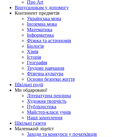
Про Art
Випускникам у допомогу
Континент предметів
Українська мова
Іноземна мова
Математика
Інформатика
Фізика та астрономія
Біологія
Хімія
Історія
Географія
Трудове навчання
Фізична культура
Основи безпеки життя
Шкільні події
Ми обдаровані!
Літературна перлина
Художня творчість
Публіцистика
Майстер-класи учнів
Наші захоплення
Шкільні газети
Маленький ліцеїст
Заходи та конкурси у початківців