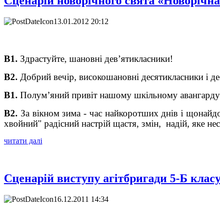
Сценарій новорічного свята «Новорічн
13.01.2012 20:12
В1.
Здрастуйте, шановні дев
’
ятикласники!
В2.
Добрий вечір, високошановні десятикласники і де
В1.
Полум
’
яний привіт нашому шкільному авангарду
В
2
.
За вікном зима - час найкоротших днів і щонай
хвойний" радісний настрій щастя, змін, надій, яке не
читати далі
Сценарій виступу агітбригади 5-Б клас
16.12.2011 14:34