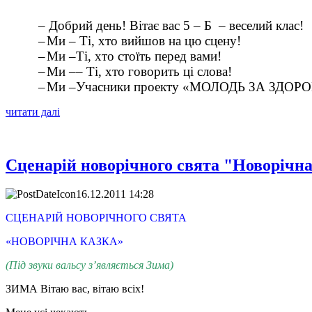
– Добрий день! Вітає вас 5 – Б – веселий клас!
–
Ми –
Ті, хто вийшов на цю сцену!
–
Ми –
Ті, хто стоїть перед вами!
–
Ми ––
Ті, хто говорить ці слова!
–
Ми –
Учасники проекту «МОЛОДЬ ЗА ЗДО
читати далі
Сценарій новорічного свята "Новорічна
16.12.2011 14:28
СЦЕНАРІЙ НОВОРІЧНОГО СВЯТА
«НОВОРІЧНА КАЗКА»
(Під звуки вальсу з
’
являється Зима)
ЗИМА
Вітаю вас, вітаю всіх!