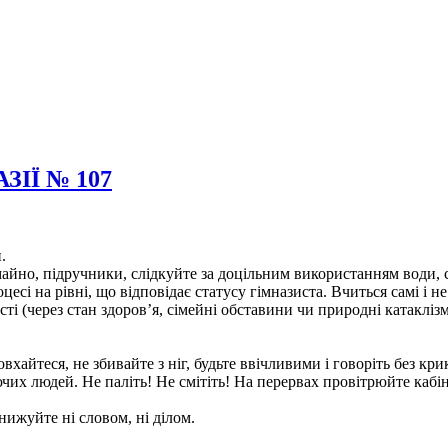
ІЇ № 107
.
майно, підручники, слідкуйте за доцільним використанням води, с
сі на рівні, що відповідає статусу гімназиста. Вчиться самі і н
ті (через стан здоров’я, сімейні обставини чи природні катакліз
вхайтеся, не збивайте з ніг, будьте ввічливими і говоріть без кр
ючих людей. Не паліть! Не смітіть! На перервах провітрюйте кабін
нижуйте ні словом, ні ділом.