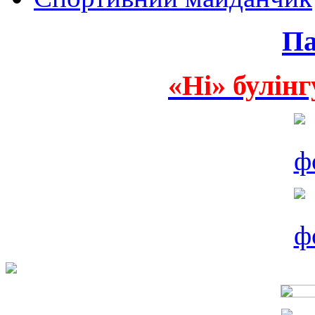
Па
«Ні» булінг