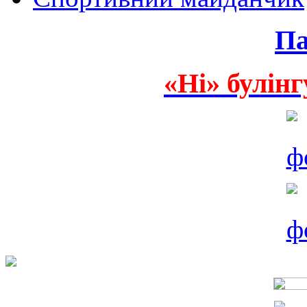
Па
«Ні» булінг