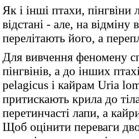
Як і інші птахи, пінгвіни
відстані - але, на відміну 
перелітають його, а переп
Для вивчення феномену сп
пінгвінів, а до інших птах
pelagicus і кайрам Uria lo
притискають крила до тіл
перетинчасті лапи, а кайр
Щоб оцінити переваги дво