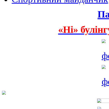
Па
«Ні» булінг