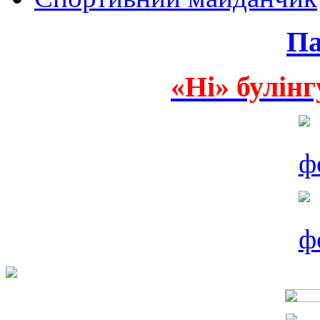
Па
«Ні» булінг