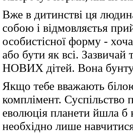
Вже в дитинстві ця людин
собою і відмовляєтья прий
особистісної форму - хоча
або бути як всі. Зазвичай 
НОВИХ дітей. Вона бунтує
Якщо тебе вважають біло
комплімент. Суспільство п
еволюція планети йшла б 
необхідно лише навчи