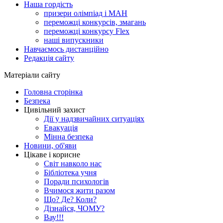
Наша гордість
призери олімпіад і МАН
переможці конкурсів, змагань
переможці конкурсу Flex
наші випускники
Навчаємось дистанційно
Редакція сайту
Матеріали сайту
Головна сторінка
Безпека
Цивільний захист
Дії у надзвичайних ситуаціях
Евакуація
Мінна безпека
Новини, об'яви
Цікаве і корисне
Світ навколо нас
Бібліотека учня
Поради психологів
Вчимося жити разом
Що? Де? Коли?
Дізнайся, ЧОМУ?
Вау!!!