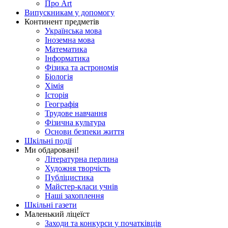
Про Art
Випускникам у допомогу
Континент предметів
Українська мова
Іноземна мова
Математика
Інформатика
Фізика та астрономія
Біологія
Хімія
Історія
Географія
Трудове навчання
Фізична культура
Основи безпеки життя
Шкільні події
Ми обдаровані!
Літературна перлина
Художня творчість
Публіцистика
Майстер-класи учнів
Наші захоплення
Шкільні газети
Маленький ліцеїст
Заходи та конкурси у початківців