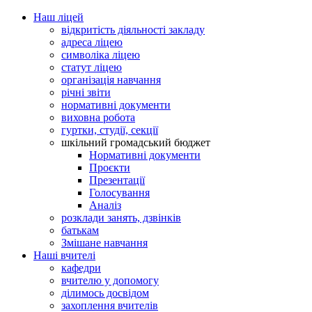
Наш ліцей
відкритість діяльності закладу
адреса ліцею
символіка ліцею
статут ліцею
організація навчання
річні звіти
нормативні документи
виховна робота
гуртки, студії, секції
шкільний громадський бюджет
Нормативні документи
Проєкти
Презентації
Голосування
Аналіз
розклади занять, дзвінків
батькам
Змішане навчання
Наші вчителі
кафедри
вчителю у допомогу
ділимось досвідом
захоплення вчителів