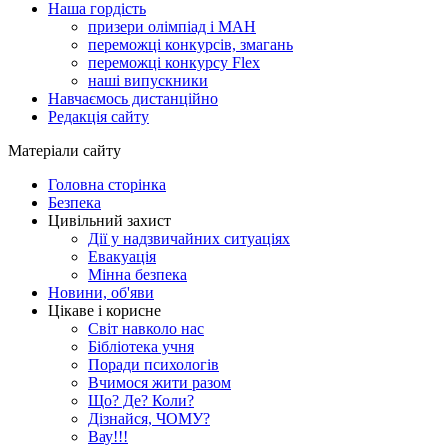
Наша гордість
призери олімпіад і МАН
переможці конкурсів, змагань
переможці конкурсу Flex
наші випускники
Навчаємось дистанційно
Редакція сайту
Матеріали сайту
Головна сторінка
Безпека
Цивільний захист
Дії у надзвичайних ситуаціях
Евакуація
Мінна безпека
Новини, об'яви
Цікаве і корисне
Світ навколо нас
Бібліотека учня
Поради психологів
Вчимося жити разом
Що? Де? Коли?
Дізнайся, ЧОМУ?
Вау!!!