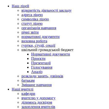
Наш ліцей
відкритість діяльності закладу
адреса ліцею
символіка ліцею
статут ліцею
організація навчання
річні звіти
нормативні документи
виховна робота
гуртки, студії, секції
шкільний громадський бюджет
Нормативні документи
Проєкти
Презентації
Голосування
Аналіз
розклади занять, дзвінків
батькам
Змішане навчання
Наші вчителі
кафедри
вчителю у допомогу
ділимось досвідом
захоплення вчителів