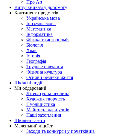
Про Art
Випускникам у допомогу
Континент предметів
Українська мова
Іноземна мова
Математика
Інформатика
Фізика та астрономія
Біологія
Хімія
Історія
Географія
Трудове навчання
Фізична культура
Основи безпеки життя
Шкільні події
Ми обдаровані!
Літературна перлина
Художня творчість
Публіцистика
Майстер-класи учнів
Наші захоплення
Шкільні газети
Маленький ліцеїст
Заходи та конкурси у початківців