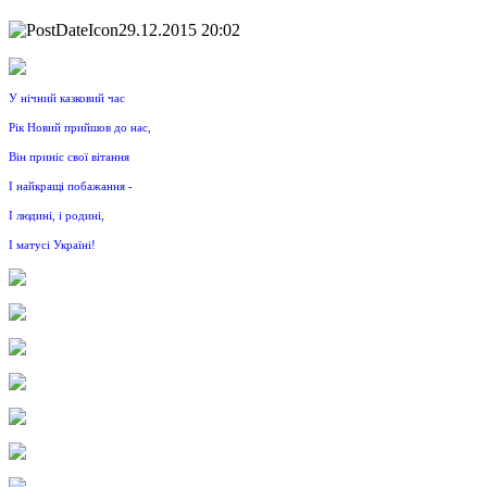
29.12.2015 20:02
У нічний казковий час
Рік Новий прийшов до нас,
Він приніс свої вітання
І найкращі побажання -
І людині, і родині,
І матусі Україні!