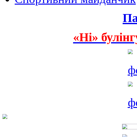
Па
«Ні» булінг