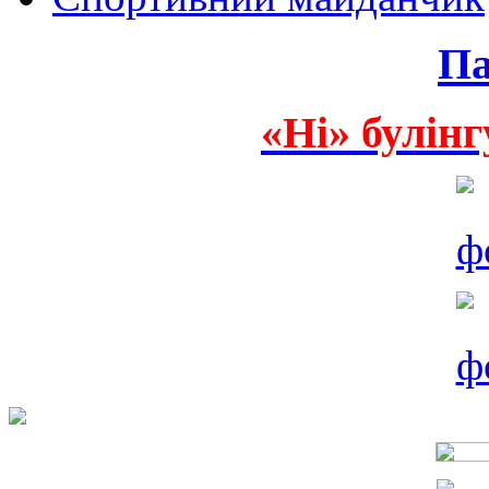
Па
«Ні» булінг