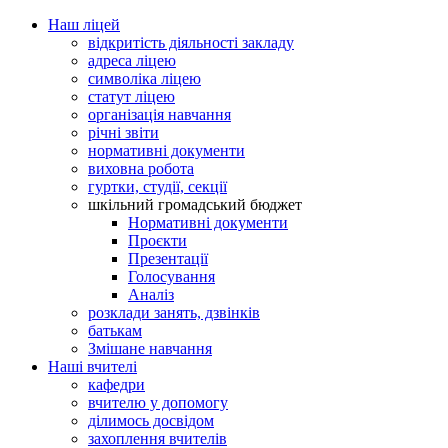
Наш ліцей
відкритість діяльності закладу
адреса ліцею
символіка ліцею
статут ліцею
організація навчання
річні звіти
нормативні документи
виховна робота
гуртки, студії, секції
шкільний громадський бюджет
Нормативні документи
Проєкти
Презентації
Голосування
Аналіз
розклади занять, дзвінків
батькам
Змішане навчання
Наші вчителі
кафедри
вчителю у допомогу
ділимось досвідом
захоплення вчителів