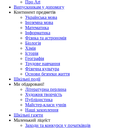
Про Art
Випускникам у допомогу
Континент предметів
Українська мова
Іноземна мова
Математика
Інформатика
Фізика та астрономія
Біологія
Хімія
Історія
Географія
Трудове навчання
Фізична культура
Основи безпеки життя
Шкільні події
Ми обдаровані!
Літературна перлина
Художня творчість
Публіцистика
Майстер-класи учнів
Наші захоплення
Шкільні газети
Маленький ліцеїст
Заходи та конкурси у початківців