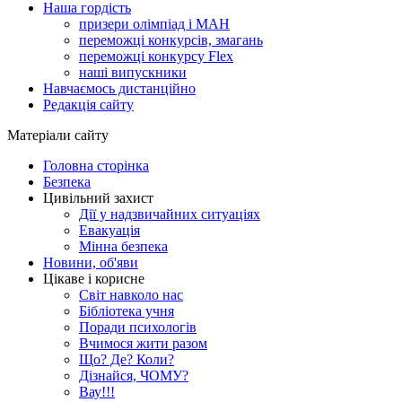
Наша гордість
призери олімпіад і МАН
переможці конкурсів, змагань
переможці конкурсу Flex
наші випускники
Навчаємось дистанційно
Редакція сайту
Матеріали сайту
Головна сторінка
Безпека
Цивільний захист
Дії у надзвичайних ситуаціях
Евакуація
Мінна безпека
Новини, об'яви
Цікаве і корисне
Світ навколо нас
Бібліотека учня
Поради психологів
Вчимося жити разом
Що? Де? Коли?
Дізнайся, ЧОМУ?
Вау!!!