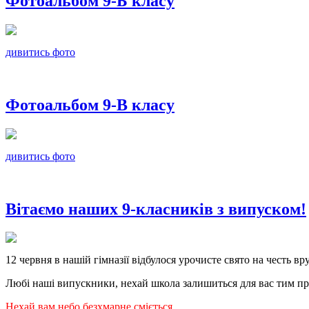
Фотоальбом 9-Б класу
дивитись фото
Фотоальбом 9-В класу
дивитись фото
Вітаємо наших 9-класників з випуском!
12 червня в нашій гімназії відбулося урочисте свято на честь вр
Любі наші випускники, нехай школа залишиться для вас тим про
Нехай вам небо безхмарне сміється,