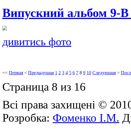
Випускний альбом 9-В
дивитись фото
<<
Первая
<
Предыдущая
1
2
3
4
5
6
7
8
9
10
Следующая
>
Посл
Страница 8 из 16
Всі права захищені © 201
Розробка:
Фоменко І.М.
Ди