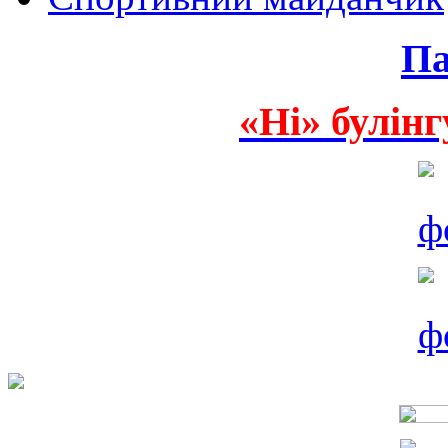
Па
«Ні» булінг