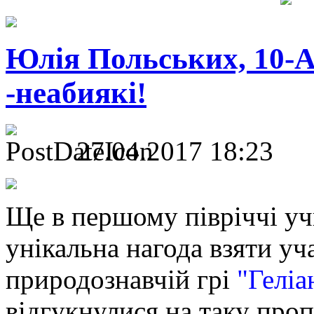
Юлія Польських, 10-А.
-неабиякі!
27.04.2017 18:23
Ще в першому півріччі уч
унікальна нагода взяти у
природознавчій грі
"Геліа
відгукнулися на таку про