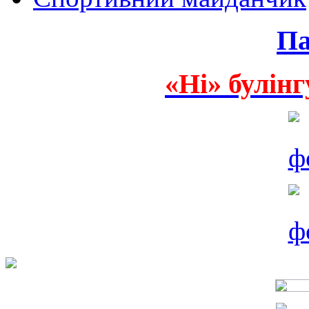
Па
«Ні» булінг