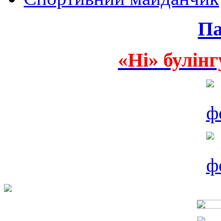
Па
«Ні» булінг