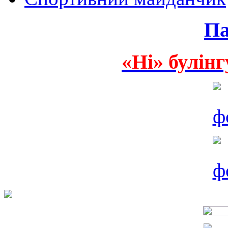
Па
«Ні» булінг