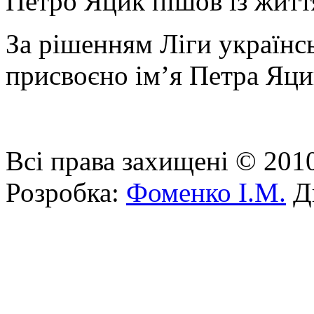
Петро Яцик пішов із житт
За рішенням Ліги українс
присвоєно ім’я Петра Яци
Всі права захищені © 201
Розробка:
Фоменко І.М.
Ди