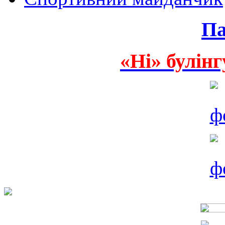
Па
«Ні» булінг