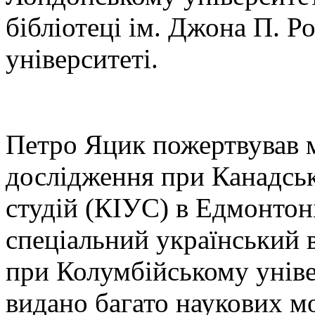
бібліотеці ім. Джона П. 
університеті.
Петро Яцик пожертвував м
дослідження при Канадськ
студій (КІУС) в Едмонтон
спеціальний український в
при Колумбійському уніве
видано багато наукових мо