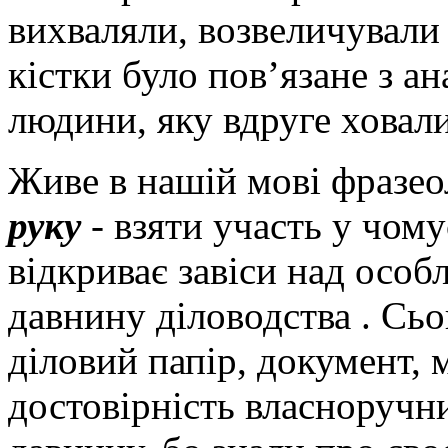
вихваляли, возвеличували
кістки було пов’язане з ан
людини, яку вдруге ховали
Живе в нашій мові фразео
руку
- взяти участь у чому
відкриває завіси над особ
давнину діловодства . Сь
діловий папір, документ, 
достовірність власноручн