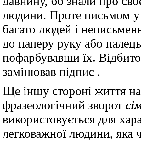
давнину, бо знали про сво
людини. Проте письмом у 
багато людей і неписьменн
до паперу руку або палець
пофарбувавши їх. Відбито
замінював підпис .
Ще іншу стороні життя на
фразеологічний зворот
сі
використовується для хара
легковажної людини, яка ч