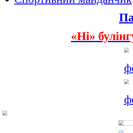
Па
«Ні» булінг