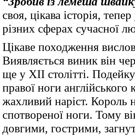
“Зробив із лемеша швайк
своя, цікава історія, тепе
різних сферах сучасної лю
Цікаве походження висло
Виявляється виник він чер
ще у ХІІ столітті. Подейк
правої ноги англійського к
жахливий наріст. Король н
спотвореної ноги. Тому ві
довгими, гострими, загну