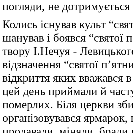
погляди, не дотримується 
Колись існував культ “свят
шанував і боявся “святої 
твору І.Нечуя - Левицьког
відзначення “святої п’ятн
відкриття яких вважався в
цей день приймали й част
померлих. Біля церкви зб
організовувався ярмарок, 
продавали, міняли, брали 