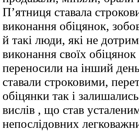
П’ятниця ставала строкови
виконання обіцянок, зобов
й такі люди, які не дотри
виконання своїх обіцянок 
переносили на інший день
ставали строковими, пере
обіцянки так і залишались
вислів , що став усталени
непослідовних легковажн