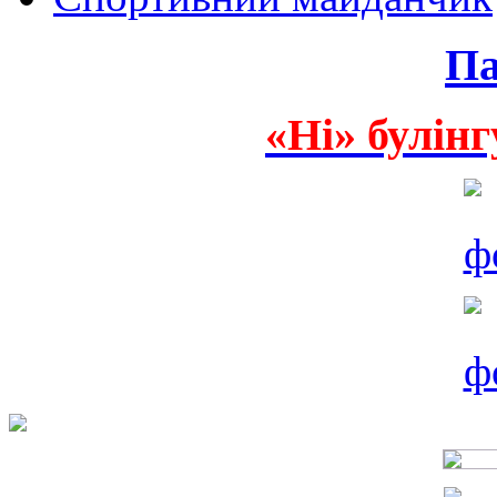
Па
«Ні» булінг