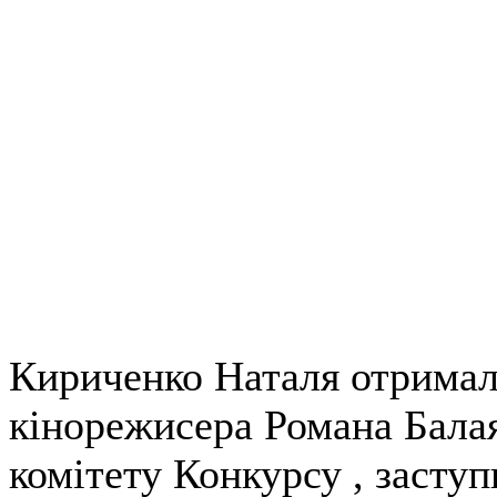
Кириченко Наталя отримала
кінорежисера Романа Балая
комітету Конкурсу , засту