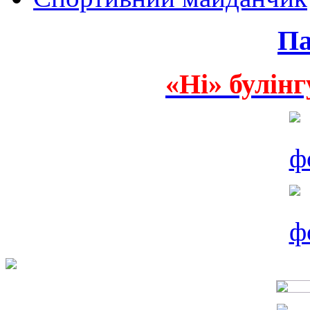
Па
«Ні» булінг