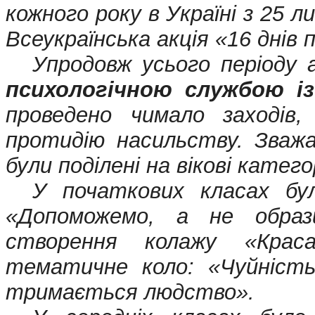
кожного року в Україні з 25 
Всеукраїнська акція «16 днів
Упродовж усього періоду 
психологічною службою із
проведено чимало заходів,
протидію насильству. Зважа
були поділені на вікові категор
У початкових класах бул
«Допоможемо, а не образи
с
творення колажу «Крас
тематичне коло: «Чуйність
тримається людство».