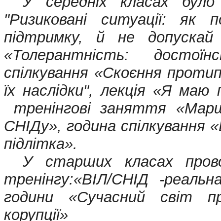
У середніх класах було 
"Ризиковані ситуації: як
підтримку, й не допускай 
«Толерантність: достої
спілкування «Скоєння протип
їх наслідки", лекція «Я ма
тренінгові заняття «Марш
СНІДу»,
година спілкування «
підлітка»
.
У старших класах пров
тренінгу:«
ВІЛ/СНІД -реаль
години «Сучасний світ п
корупції»