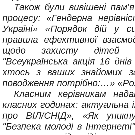
Також були вивішені пам’я
процесу: «Гендерна нерівні
Україні» «Порядок дій у с
правила ефективної взаємод
щодо захисту дітей в
"Всеукраїнська акція 16 дн
хтось з ваших знайомих з
поводження потрібно:…» «Ро
Класним керівникам нада
класних годинах: актуальна 
про ВІЛ/СНІД», «Як уникн
"Безпека молоді в Інтернеті"