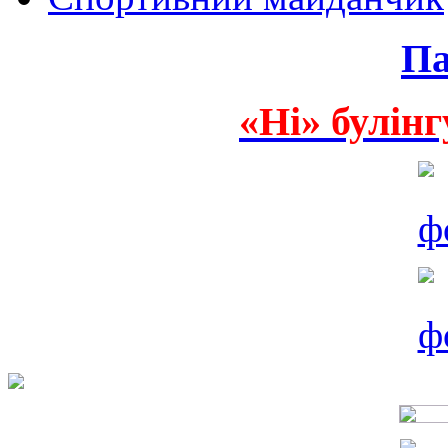
Па
«Ні» булінг