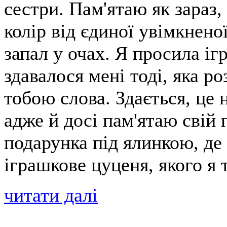
сестри. Пам'ятаю як зараз,
колір від єдиної увімкненої
запал у очах. Я просила іг
здавалося мені тоді, яка р
тобою слова. Здається, це 
адже й досі пам'ятаю свій 
подарунка під ялинкою, де
іграшкове цуценя, якого я 
читати далі