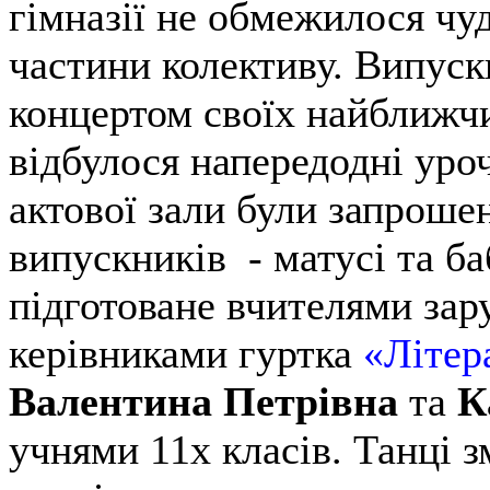
гімназії не обмежилося чу
частини колективу. Випуск
концертом своїх найближч
відбулося напередодні уроч
актової зали були запроше
випускників - матусі та ба
підготоване вчителями зар
керівниками гуртка
«Літер
Валентина Петрівна
та
К
учнями 11х класів. Танці з