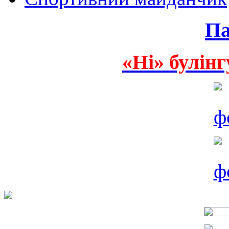
Па
«Ні» булінг