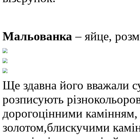
Мальованка
– яйце, роз
Ще здавна його вважали с
розписують різнокольор
дорогоцінними камінням, а
золотом,блискучими камі