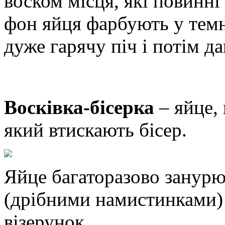
воском місця, які повинні
фон яйця фарбують у темн
дуже гарячу піч і потім д
Восківка-бісерка
– яйце,
який втискають бісер.
Яйце багаторазово занурюю
(дрібними намистинками)
візерунок.