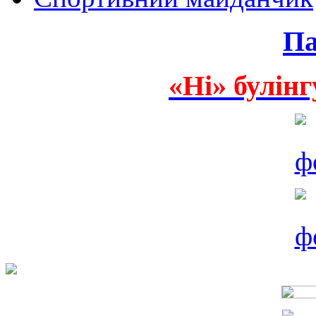
Па
«Ні» булінг