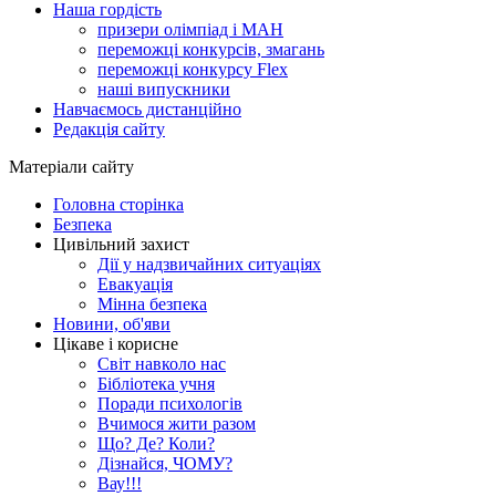
Наша гордість
призери олімпіад і МАН
переможці конкурсів, змагань
переможці конкурсу Flex
наші випускники
Навчаємось дистанційно
Редакція сайту
Матеріали сайту
Головна сторінка
Безпека
Цивільний захист
Дії у надзвичайних ситуаціях
Евакуація
Мінна безпека
Новини, об'яви
Цікаве і корисне
Світ навколо нас
Бібліотека учня
Поради психологів
Вчимося жити разом
Що? Де? Коли?
Дізнайся, ЧОМУ?
Вау!!!