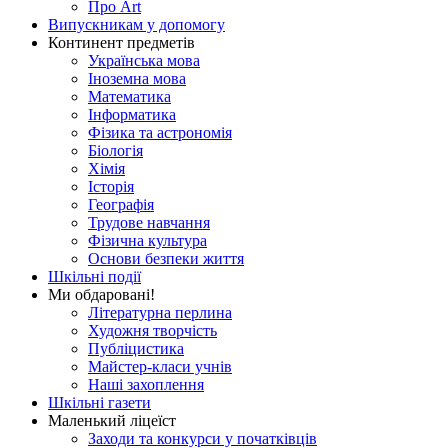
Про Art
Випускникам у допомогу
Континент предметів
Українська мова
Іноземна мова
Математика
Інформатика
Фізика та астрономія
Біологія
Хімія
Історія
Географія
Трудове навчання
Фізична культура
Основи безпеки життя
Шкільні події
Ми обдаровані!
Літературна перлина
Художня творчість
Публіцистика
Майстер-класи учнів
Наші захоплення
Шкільні газети
Маленький ліцеїст
Заходи та конкурси у початківців