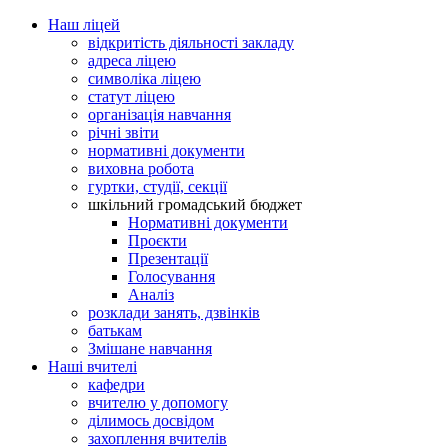
Наш ліцей
відкритість діяльності закладу
адреса ліцею
символіка ліцею
статут ліцею
організація навчання
річні звіти
нормативні документи
виховна робота
гуртки, студії, секції
шкільний громадський бюджет
Нормативні документи
Проєкти
Презентації
Голосування
Аналіз
розклади занять, дзвінків
батькам
Змішане навчання
Наші вчителі
кафедри
вчителю у допомогу
ділимось досвідом
захоплення вчителів