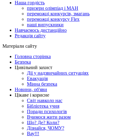
Наша гордість
призери олімпіад і МАН
переможці конкурсів, змагань
переможці конкурсу Flex
наші випускники
Навчаємось дистанційно
Редакція сайту
Матеріали сайту
Головна сторінка
Безпека
Цивільний захист
Дії у надзвичайних ситуаціях
Евакуація
Мінна безпека
Новини, об'яви
Цікаве і корисне
Світ навколо нас
Бібліотека учня
Поради психологів
Вчимося жити разом
Що? Де? Коли?
Дізнайся, ЧОМУ?
Вау!!!