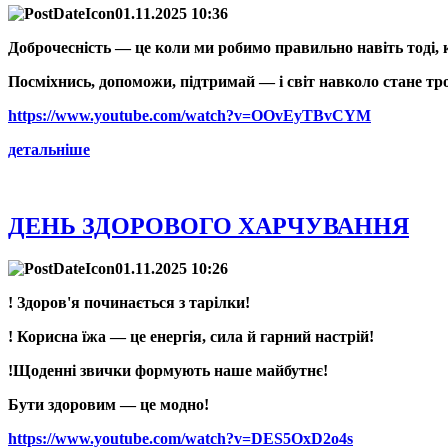
01.11.2025 10:36
Доброчесність — це коли ми робимо правильно навіть тоді, к
Посміхнись, допоможи, підтримай — і світ навколо стане тр
https://www.youtube.com/watch?v=OOvEyTBvCYM
детальніше
ДЕНЬ ЗДОРОВОГО ХАРЧУВАННЯ
01.11.2025 10:26
! Здоров'я починається з тарілки!
! Корисна їжа — це енергія, сила й гарний настрій!
!Щоденні звички формують наше майбутнє!
Бути здоровим — це модно!
https://www.youtube.com/watch?v=DES5OxD2o4s