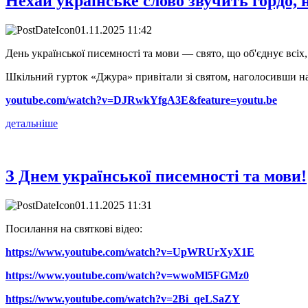
Нехай українське слово звучить гордо, н
01.11.2025 11:42
День української писемності та мови — свято, що об'єднує всіх,
Шкільний гурток «Джура» привітали зі святом, наголосивши на 
youtube.com/watch?v=DJRwkYfgA3E&feature=youtu.be
детальніше
З Днем української писемності та мови!
01.11.2025 11:31
Посилання на святкові відео:
https://www.youtube.com/watch?v=UpWRUrXyX1E
https://www.youtube.com/watch?v=wwoMl5FGMz0
https://www.youtube.com/watch?v=2Bi_qeLSaZY