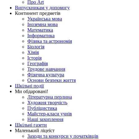
Про Art
Випускникам у допомогу
Континент предметів
Українська мова
Іноземна мова
Математика
Інформатика
Фізика та астрономія
Біологія
Хімія
Історія
Географія
Трудове навчання
Фізична культура
Основи безпеки життя
Шкільні події
Ми обдаровані!
Літературна перлина
Художня творчість
Публіцистика
Майстер-класи учнів
Наші захоплення
Шкільні газети
Маленький ліцеїст
Заходи та конкурси у початківців