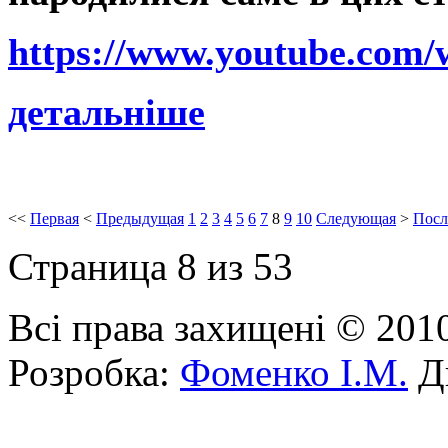
https://www.youtube.com
детальніше
<<
Первая
<
Предыдущая
1
2
3
4
5
6
7
8
9
10
Следующая
>
Посл
Страница 8 из 53
Всі права захищені © 201
Розробка:
Фоменко І.М.
Ди