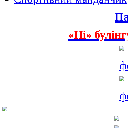
Па
«Ні» булінг