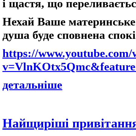
і щастя, що переливаєтьс
Нехай Ваше материнське с
душа буде сповнена спок
https://www.youtube.com/
v=VlnKOtx5Qmc&feature
детальніше
Найщиріші привітання 